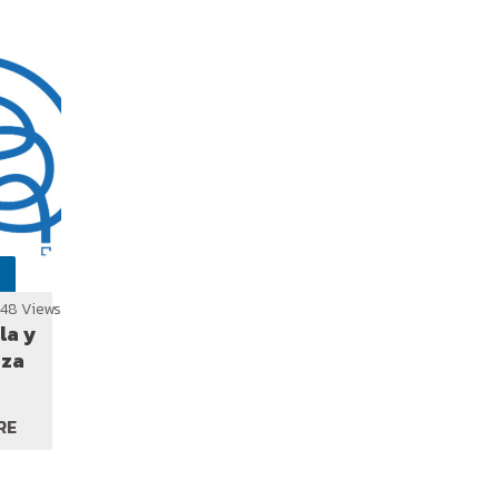
248 Views
la y
aza
RE