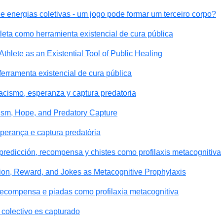
e energias coletivas - um jogo pode formar um terceiro corpo?
tleta como herramienta existencial de cura pública
Athlete as an Existential Tool of Public Healing
ferramenta existencial de cura pública
racismo, esperanza y captura predatoria
cism, Hope, and Predatory Capture
sperança e captura predatória
predicción, recompensa y chistes como profilaxis metacognitiva
tion, Reward, and Jokes as Metacognitive Prophylaxis
recompensa e piadas como profilaxia metacognitiva
colectivo es capturado