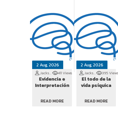
2 Aug, 2026
2 Aug, 2026
Jackson Cionek
411 Views
Jackson Cionek
395 View
Evidencia e
El todo de la
Interpretación
vida psíquica
READ MORE
READ MORE