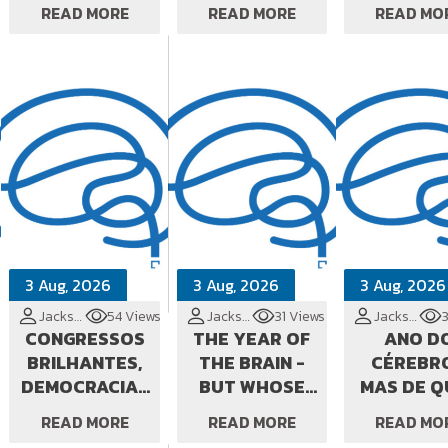
INFRASTRUCTURE
VIVA
OBESIT
READ MORE
READ MORE
READ MO
3 Aug, 2026
3 Aug, 2026
3 Aug, 2026
Jackson Cionek
54 Views
Jackson Cionek
31 Views
Jackson Cionek
CONGRESSOS
THE YEAR OF
ANO D
BRILHANTES,
THE BRAIN -
CÉREBRO
DEMOCRACIAS
BUT WHOSE
MAS DE Q
EM PERIGO
BODY?
CORPO
READ MORE
READ MORE
READ MO