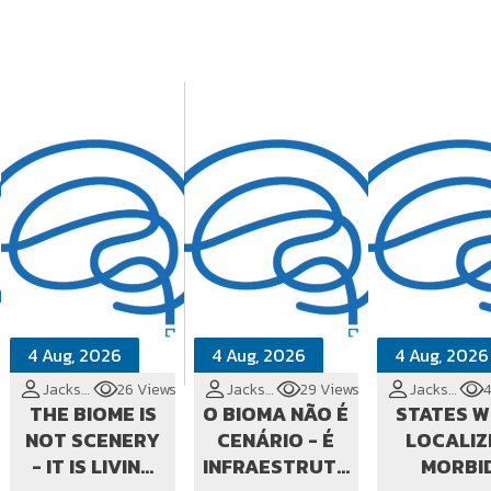
4 Aug, 2026
4 Aug, 2026
4 Aug, 2026
Jackson Cionek
26 Views
Jackson Cionek
29 Views
Jackson Cionek
4
THE BIOME IS
O BIOMA NÃO É
STATES W
NOT SCENERY
CENÁRIO - É
LOCALIZ
- IT IS LIVING
INFRAESTRUTURA
MORBI