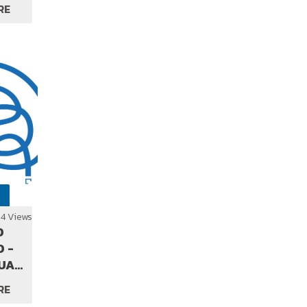
Y
RE
34 Views
O
 -
UAL
?
RE