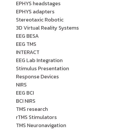
EPHYS headstages
EPHYS adapters
Stereotaxic Robotic
3D Virtual Reality Systems
EEG BESA
EEG TMS
INTERACT
EEG Lab Integration
Stimulus Presentation
Response Devices
NIRS
EEG BCI
BCI NIRS
TMS research
rTMS Stimulators
TMS Neuronavigation