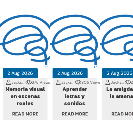
2 Aug, 2026
2 Aug, 2026
2 Aug, 2026
s
Jackson Cionek
376 Views
Jackson Cionek
306 Views
Jackson Cionek
Memoria visual
Aprender
La amígda
en escenas
letras y
la amen
reales
sonidos
READ MORE
READ MORE
READ MO