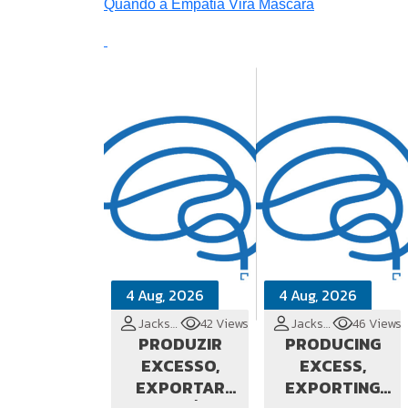
Quando a Empatia Vira Máscara
4 Aug, 2026
4 Aug, 2026
Jackson Cionek
42 Views
Jackson Cionek
46 Views
PRODUZIR
PRODUCING
EXCESSO,
EXCESS,
EXPORTAR
EXPORTING