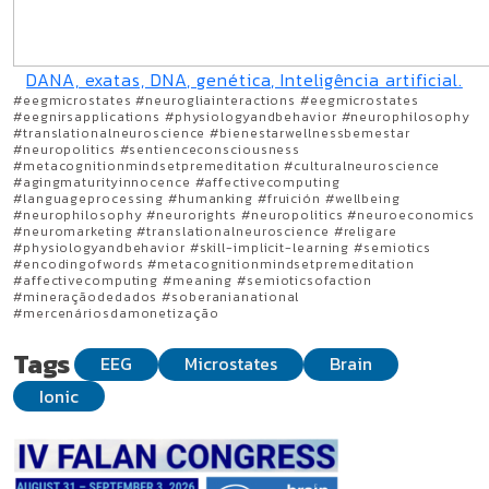
DANA, exatas, DNA, genética, Inteligência artificial.
#eegmicrostates #neurogliainteractions #eegmicrostates
#eegnirsapplications #physiologyandbehavior #neurophilosophy
#translationalneuroscience #bienestarwellnessbemestar
#neuropolitics #sentienceconsciousness
#metacognitionmindsetpremeditation #culturalneuroscience
#agingmaturityinnocence #affectivecomputing
#languageprocessing #humanking #fruición #wellbeing
#neurophilosophy #neurorights #neuropolitics #neuroeconomics
#neuromarketing #translationalneuroscience #religare
#physiologyandbehavior #skill-implicit-learning #semiotics
#encodingofwords #metacognitionmindsetpremeditation
#affectivecomputing #meaning #semioticsofaction
#mineraçãodedados #soberanianational
#mercenáriosdamonetização
Tags
EEG
Microstates
Brain
Ionic