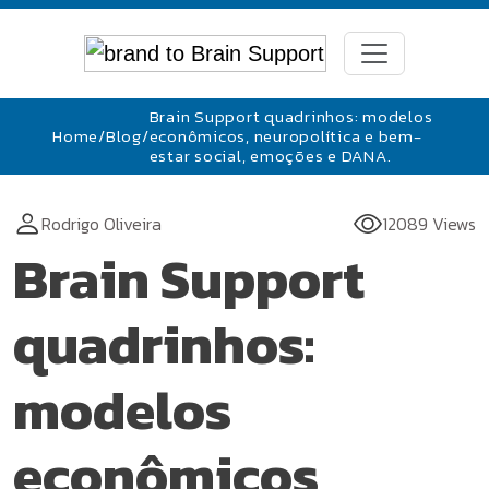
Brain Support quadrinhos: modelos
Home
/
Blog
/
econômicos, neuropolítica e bem-
estar social, emoções e DANA.
Rodrigo Oliveira
12089 Views
Brain Support
quadrinhos:
modelos
econômicos,