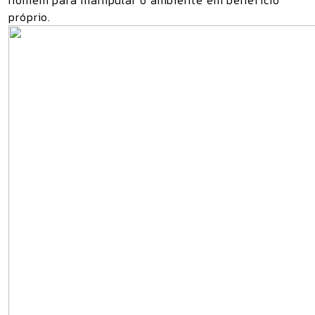
homem para manipular o ambiente em benefício
próprio.