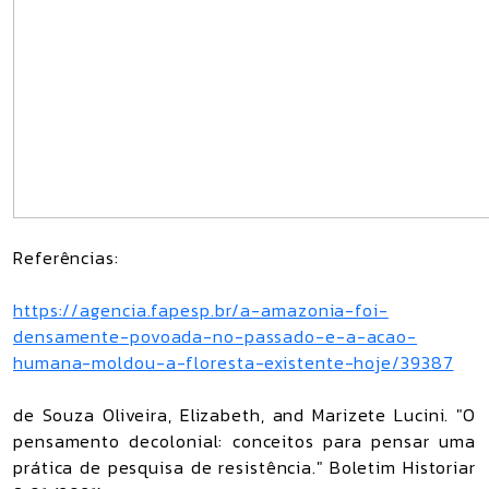
Referências:
https://agencia.fapesp.br/a-amazonia-foi-
densamente-povoada-no-passado-e-a-acao-
humana-moldou-a-floresta-existente-hoje/39387
de Souza Oliveira, Elizabeth, and Marizete Lucini. "O
pensamento decolonial: conceitos para pensar uma
prática de pesquisa de resistência." Boletim Historiar