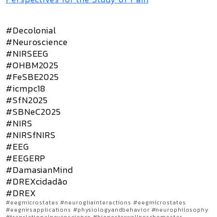
#Decolonial
#Neuroscience
#NIRSEEG
#OHBM2025
#FeSBE2025
#icmpc18
#SfN2025
#SBNeC2025
#NIRS
#NIRSfNIRS
#EEG
#EEGERP
#DamasianMind
#DREXcidadão
#DREX
#eegmicrostates #neurogliainteractions #eegmicrostates
#eegnirsapplications #physiologyandbehavior #neurophilosophy