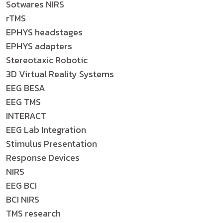
Sotwares NIRS
rTMS
EPHYS headstages
EPHYS adapters
Stereotaxic Robotic
3D Virtual Reality Systems
EEG BESA
EEG TMS
INTERACT
EEG Lab Integration
Stimulus Presentation
Response Devices
NIRS
EEG BCI
BCI NIRS
TMS research