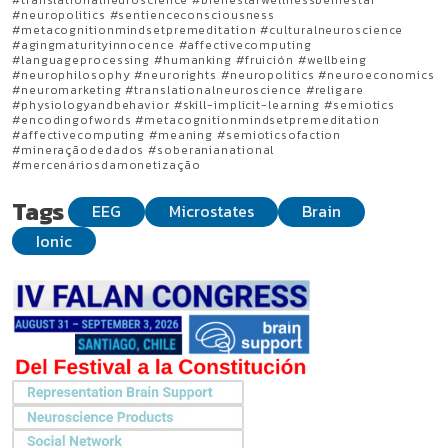
#translationalneuroscience #bienestarwellnessbemestar
#neuropolitics #sentienceconsciousness
#metacognitionmindsetpremeditation #culturalneuroscience
#agingmaturityinnocence #affectivecomputing
#languageprocessing #humanking #fruición #wellbeing
#neurophilosophy #neurorights #neuropolitics #neuroeconomics
#neuromarketing #translationalneuroscience #religare
#physiologyandbehavior #skill-implicit-learning #semiotics
#encodingofwords #metacognitionmindsetpremeditation
#affectivecomputing #meaning #semioticsofaction
#mineraçãodedados #soberanianational
#mercenáriosdamonetização
Tags
EEG
Microstates
Brain
Ionic