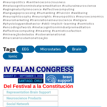
#neuropolitics #sentienceconsciousness
#metacognitionmindsetpremeditation #culturalneuroscience
#agingmaturityinnocence #affectivecomputing
#languageprocessing #humanking #fruición #wellbeing
#neurophilosophy #neurorights #neuropolitics #neuroeconomics
#neuromarketing #translationalneuroscience #religare
#physiologyandbehavior #skill-implicit-learning #semiotics
#encodingofwords #metacognitionmindsetpremeditation
#affectivecomputing #meaning #semioticsofaction
#mineraçãodedados #soberanianational
#mercenáriosdamonetização
Tags
EEG
Microstates
Brain
Ionic