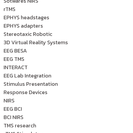
Sotwares NIRS
rTMS
EPHYS headstages
EPHYS adapters
Stereotaxic Robotic
3D Virtual Reality Systems
EEG BESA
EEG TMS
INTERACT
EEG Lab Integration
Stimulus Presentation
Response Devices
NIRS
EEG BCI
BCI NIRS
TMS research