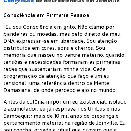
Congresso
de Neurociências em Joinville
Consciência em Primeira Pessoa
“Eu sou Consciência em grito. Não clamo por
bandeiras ou moedas, mas pelo direito de meu
DNA expressar-se em liberdade
. Sou atenção
distribuída em cores, sons e cheiros. Sou
memória que nasceu no ventre materno, quando
tensões e necessidades formaram as primeiras
redes que sustentariam minha vida. Cada
programação da atenção que faço é um
eu
tensional
, uma referência dentro da
Mente
Damasiana
, de onde percebo e ajo no mundo.
Antes da colônia impor um eu existencial, isolado
e acumulador, eu já respirava nos
Umbus
e nos
Sambaquis
: mais de 10 mil anos de presença e
pertencimento material na região de Joinville. Eu
sou concha, ossada e ritual que provam que a