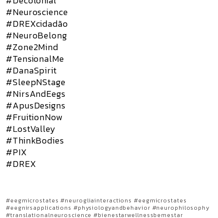
#Decolonial
#Neuroscience
#DREXcidadão
#NeuroBelong
#Zone2Mind
#TensionalMe
#DanaSpirit
#SleepNStage
#NirsAndEegs
#ApusDesigns
#FruitionNow
#LostValley
#ThinkBodies
#PIX
#DREX
#eegmicrostates #neurogliainteractions #eegmicrostates
#eegnirsapplications #physiologyandbehavior #neurophilosophy
#translationalneuroscience #bienestarwellnessbemestar