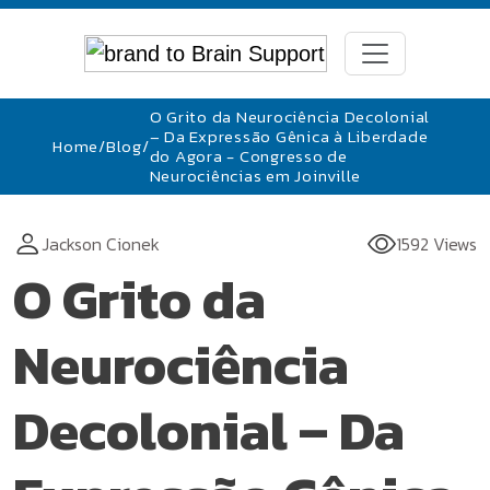
O Grito da Neurociência Decolonial
– Da Expressão Gênica à Liberdade
Home
/
Blog
/
do Agora - Congresso de
Neurociências em Joinville
Jackson Cionek
1592 Views
O Grito da
Neurociência
Decolonial – Da