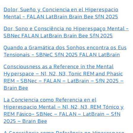
Dolor, Sueño y Conciencia en el Hiperespacio
Mental - FALAN LatBrain Brain Bee SfN 2025
Dor, Sono e Consciência no Hiperespaço Mental -
SBNec FALAN LatBrain Brain Bee SfN 2025
Quando a Gramática dos Sonhos encontra os Eus
Tensionais - SBNeC SfN 2025 FALAN LatBrain
Consciousness as a Reference in the Mental
Hyperspace – N1, N2, N3, Tonic REM and Phasic
REM - SBNec – FALAN – LatBrain – SfN 2025 –
Brain Bee
La Conciencia como Referencia en el
Hiperespacio Mental – N1, N2, N3, REM Tónico y
REM Fásico- SBNec – FALAN – LatBrain – SfN
2025 – Brain Bee
A Consciência como Referência no Hiperespaço