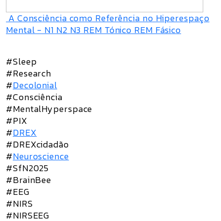
A Consciência como Referência no Hiperespaço
Mental - N1 N2 N3 REM Tónico REM Fásico
#Sleep
#Research
#
Decolonial
#Consciência
#MentalHyperspace
#PIX
#
DREX
#DREXcidadão
#
Neuroscience
#SfN2025
#BrainBee
#EEG
#NIRS
#NIRSEEG