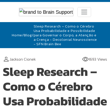
Sleep Research – Como o Cérebro
Usa Probabilidade e Possibilidade
Home
/
Blog
/
para Governar o Corpo, a Atenção e
a Crença - Decolonial Neuroscience
- SFN Brain Bee
Jackson Cionek
1693 Views
Sleep Research –
Como o Cérebro
Usa Probabilidade