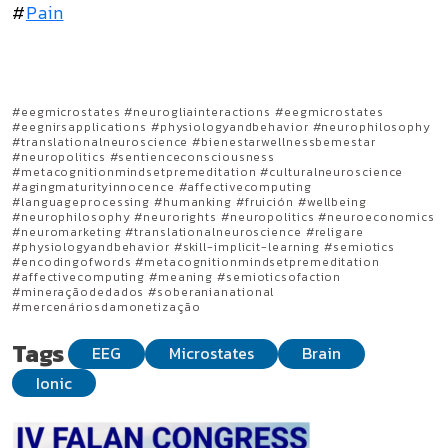
#
Pain
#eegmicrostates #neurogliainteractions #eegmicrostates
#eegnirsapplications #physiologyandbehavior #neurophilosophy
#translationalneuroscience #bienestarwellnessbemestar
#neuropolitics #sentienceconsciousness
#metacognitionmindsetpremeditation #culturalneuroscience
#agingmaturityinnocence #affectivecomputing
#languageprocessing #humanking #fruición #wellbeing
#neurophilosophy #neurorights #neuropolitics #neuroeconomics
#neuromarketing #translationalneuroscience #religare
#physiologyandbehavior #skill-implicit-learning #semiotics
#encodingofwords #metacognitionmindsetpremeditation
#affectivecomputing #meaning #semioticsofaction
#mineraçãodedados #soberanianational
#mercenáriosdamonetização
Tags
EEG
Microstates
Brain
Ionic