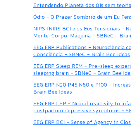
Entendendo Planeta dos 01s sem teoria
Ódio - O Prazer Sombrio de um Eu Ten
NIRS fNIRS BCI e os Eus Tensionais - N
Mente-Corpo-Máquina - SBNeC - Brain
EEG ERP Publications - Neurociência 
Consciência - SBNeC - Brain Bee Ideas
EEG ERP Sleep REM - Pre-sleep experie
sleeping brain - SBNeC - Brain Bee Id
EEG ERP N20 P45 N60 e P100 - Increas
Brain Bee Ideas
EEG ERP LPP - Neural reactivity to infa
postpartum depressive symptoms - SB
EEG ERP BCI - Sense of Agency in Clo