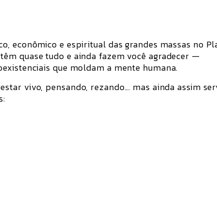
co, econômico e espiritual das grandes massas no
Pl
etêm quase tudo e ainda fazem você agradecer
—
oexistenciais
que moldam a mente humana.
 estar
vivo
,
pensando
,
rezando
... mas ainda assim
ser
s: