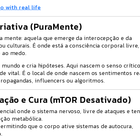
 with real life
riativa (PuraMente)
da mente: aquela que emerge da interocepção e da
ou culturais
. É onde está a
consciência corporal livre
,
e ao medo.
 o mundo e cria hipóteses. Aqui nascem o
senso crític
de vital
. É o local de onde nascem os sentimentos re
ropagandas, influencers ou algoritmos.
ação e Cura (mTOR Desativado)
tencial onde o sistema nervoso,
livre de ataques e te
ação metabólica
.
permitindo que o corpo ative sistemas de
autocura,
o
.