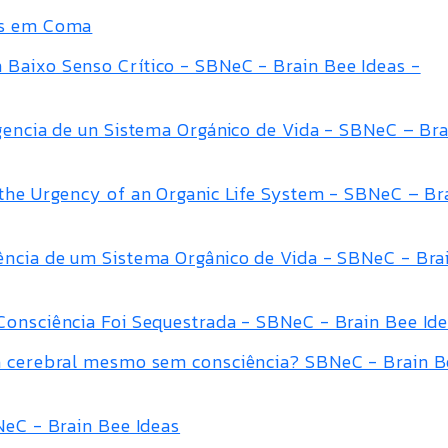
es em Coma
Baixo Senso Crítico - SBNeC - Brain Bee Ideas -
rgencia de un Sistema Orgánico de Vida - SBNeC – Br
 the Urgency of an Organic Life System - SBNeC – Br
ência de um Sistema Orgânico de Vida - SBNeC - Bra
Consciência Foi Sequestrada - SBNeC - Brain Bee Id
ca cerebral mesmo sem consciência? SBNeC - Brain 
NeC - Brain Bee Ideas