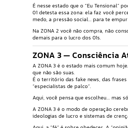
É nesse estado que o
“Eu Tensional”
pod
01 detesta essa zona: ela faz você perc
medo, a pressão social... para te empur
Na ZONA 2 você não compra, não consom
demais para o lucro dos 01s.
ZONA 3 — Consciência At
A ZONA 3 é o estado mais comum hoje
que não são suas
.
É o território das fake news, das frase
“especialistas de palco”.
Aqui, você pensa que escolheu... mas s
A ZONA 3 é o modo de operação cerebr
ideologias de lucro e sistemas de cre
Aqui, a “fé” é sobre obedecer. A “opiniã