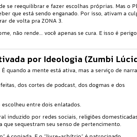
e se reequilibrar e fazer escolhas próprias. Mas o P
eber que está sendo enganado. Por isso, ativam a cul
rar de volta pra ZONA 3.
e, não rende... você apenas se cura. E isso é perig
ivada por Ideologia (Zumbi Lúci
. É quando a mente está
ativa
, mas
a serviço de narra
s feitas, dos cortes de podcast, dos dogmas e dos
ó escolheu entre dois enlatados.
al induzido por
redes sociais, religiões domesticada
nça que sequestram seu senso de pertencimento
.
o” é copiada. E o “livre-arbítrio” é patrocinado.