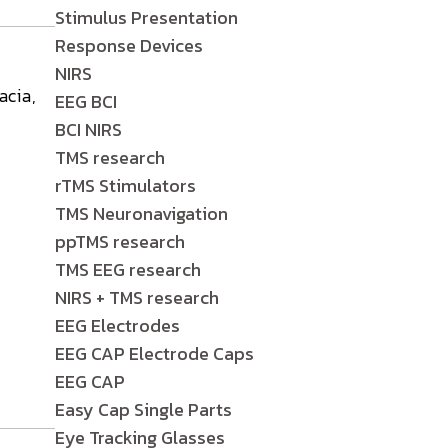
Stimulus Presentation
Response Devices
NIRS
acia
,
EEG BCI
BCI NIRS
TMS research
rTMS Stimulators
TMS Neuronavigation
ppTMS research
TMS EEG research
NIRS + TMS research
EEG Electrodes
EEG CAP Electrode Caps
EEG CAP
Easy Cap Single Parts
Eye Tracking Glasses