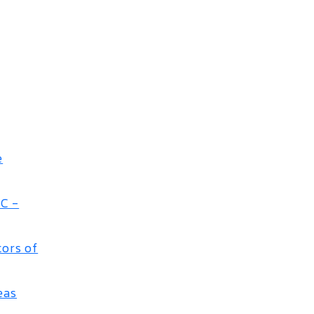
e
C -
tors of
eas