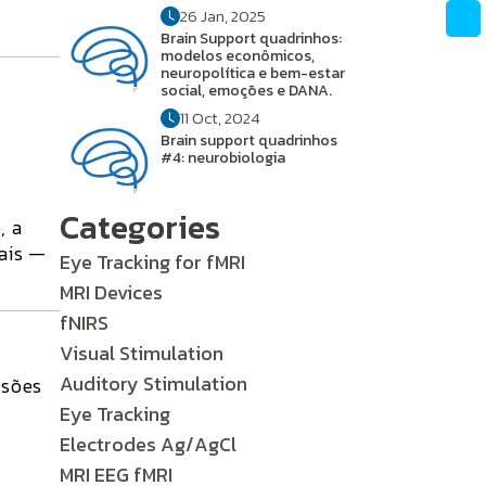
26 Jan, 2025
Brain Support quadrinhos:
modelos econômicos,
neuropolítica e bem-estar
social, emoções e DANA.
11 Oct, 2024
Brain support quadrinhos
#4: neurobiologia
Categories
o
, a
ais —
Eye Tracking for fMRI
MRI Devices
fNIRS
Visual Stimulation
Auditory Stimulation
nsões
Eye Tracking
Electrodes Ag/AgCl
MRI EEG fMRI