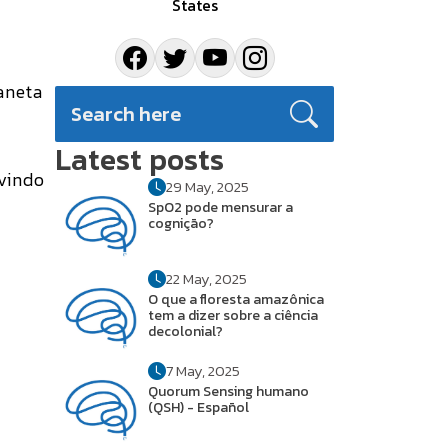
States
aneta
Latest posts
vindo
29 May, 2025
SpO2 pode mensurar a
cognição?
22 May, 2025
O que a floresta amazônica
tem a dizer sobre a ciência
decolonial?
7 May, 2025
Quorum Sensing humano
(QSH) - Español