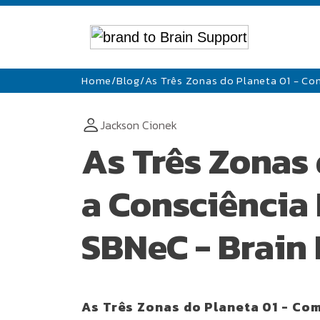
Home
/
Blog
/
As Três Zonas do Planeta 01 - Co
Jackson Cionek
As Três Zonas
a Consciência 
SBNeC - Brain 
As Três Zonas do Planeta 01 - Com