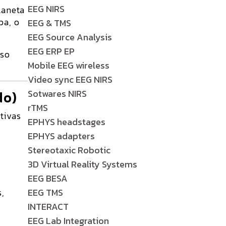
EEG NIRS
laneta
pa, o
EEG & TMS
EEG Source Analysis
EEG ERP EP
oso
Mobile EEG wireless
Video sync EEG NIRS
do)
Sotwares NIRS
rTMS
tivas
EPHYS headstages
EPHYS adapters
Stereotaxic Robotic
3D Virtual Reality Systems
EEG BESA
s,
EEG TMS
INTERACT
EEG Lab Integration