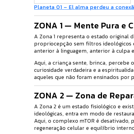
Planeta 01 – El alma perdeu a conexão
ZONA 1 — Mente Pura e C
A
Zona 1
representa o estado original 
propriocepção
sem filtros ideológicos 
anterior à linguagem, anterior à culpa 
Aqui, a criança sente, brinca, percebe
curiosidade verdadeira
e a
espiritualida
aqueles que não foram ensinados por p
ZONA 2 — Zona de Repar
A
Zona 2
é um estado fisiológico e exis
ideológicas
, entra em modo de
restaur
Aqui, o complexo
mTOR é desativado
, 
regeneração celular e equilíbrio intern