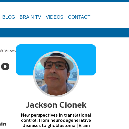
BLOG
BRAIN TV
VIDEOS
CONTACT
55 Views
mo
Jackson Cionek
New perspectives in translational
control: from neurodegenerative
ain
diseases to glioblastoma | Brain