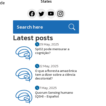
States
 de
Latest posts
29 May, 2025
SpO2 pode mensurar a
cognição?
22 May, 2025
O que a floresta amazônica
tem a dizer sobre a ciência
decolonial?
7 May, 2025
Quorum Sensing humano
(QSH) - Español