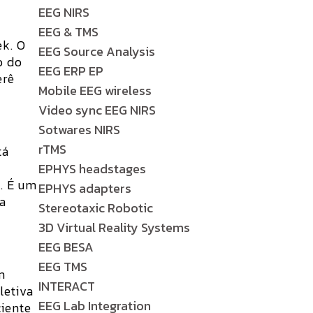
e
EEG NIRS
EEG & TMS
ek. O
EEG Source Analysis
o do
EEG ERP EP
erê
Mobile EEG wireless
Video sync EEG NIRS
Sotwares NIRS
rTMS
tá
EPHYS headstages
. É um
EPHYS adapters
 a
Stereotaxic Robotic
3D Virtual Reality Systems
EEG BESA
EEG TMS
m
INTERACT
letiva
EEG Lab Integration
ciente