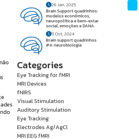
26 Jan, 2025
Brain Support quadrinhos:
modelos econômicos,
neuropolítica e bem-estar
social, emoções e DANA.
11 Oct, 2024
Brain support quadrinhos
#4: neurobiologia
não
Categories
Eye Tracking for fMRI
is
MRI Devices
fNIRS
te
Visual Stimulation
dades
Auditory Stimulation
ando
Eye Tracking
Electrodes Ag/AgCl
MRI EEG fMRI