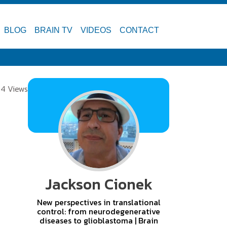
BLOG
BRAIN TV
VIDEOS
CONTACT
74 Views
Jackson Cionek
New perspectives in translational
control: from neurodegenerative
diseases to glioblastoma | Brain