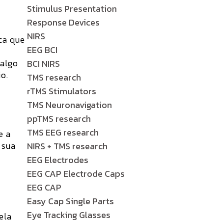
Stimulus Presentation
Response Devices
NIRS
ca que
EEG BCI
 algo
BCI NIRS
o.
TMS research
rTMS Stimulators
TMS Neuronavigation
ppTMS research
TMS EEG research
e a
 sua
NIRS + TMS research
EEG Electrodes
EEG CAP Electrode Caps
EEG CAP
Easy Cap Single Parts
Eye Tracking Glasses
ela