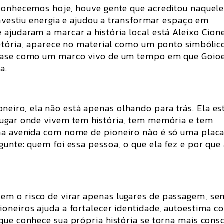
 conhecemos hoje, houve gente que acreditou naquel
investiu energia e ajudou a transformar espaço em
ajudaram a marcar a história local está Aleixo Cion
jetória, aparece no material como um ponto simbólic
quase como um marco vivo de um tempo em que Goio
a.
iro, ela não está apenas olhando para trás. Ela es
lugar onde vivem tem história, tem memória e tem
ma avenida com nome de pioneiro não é só uma placa
gunte: quem foi essa pessoa, o que ela fez e por que
em o risco de virar apenas lugares de passagem, se
oneiros ajuda a fortalecer identidade, autoestima co
que conhece sua própria história se torna mais cons