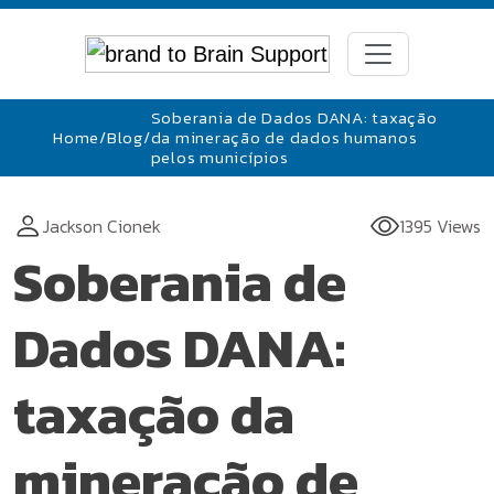
Soberania de Dados DANA: taxação
Home
/
Blog
/
da mineração de dados humanos
pelos municípios
Jackson Cionek
1395 Views
Soberania de
Dados DANA:
taxação da
mineração de