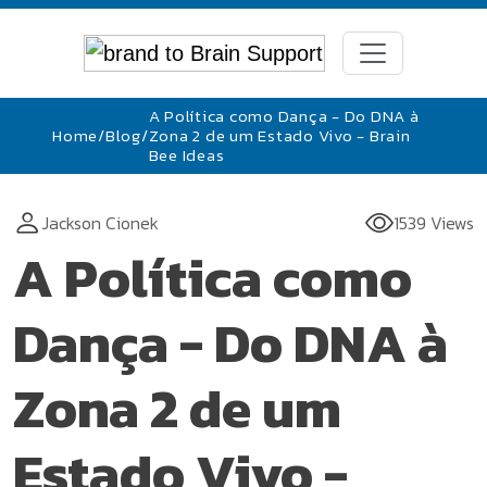
A Política como Dança - Do DNA à
Home
/
Blog
/
Zona 2 de um Estado Vivo - Brain
Bee Ideas
Jackson Cionek
1539 Views
A Política como
Dança - Do DNA à
Zona 2 de um
Estado Vivo -