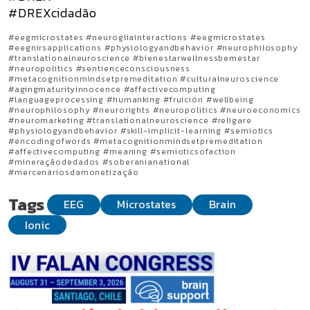
#DREXcidadão
#eegmicrostates #neurogliainteractions #eegmicrostates
#eegnirsapplications #physiologyandbehavior #neurophilosophy
#translationalneuroscience #bienestarwellnessbemestar
#neuropolitics #sentienceconsciousness
#metacognitionmindsetpremeditation #culturalneuroscience
#agingmaturityinnocence #affectivecomputing
#languageprocessing #humanking #fruición #wellbeing
#neurophilosophy #neurorights #neuropolitics #neuroeconomics
#neuromarketing #translationalneuroscience #religare
#physiologyandbehavior #skill-implicit-learning #semiotics
#encodingofwords #metacognitionmindsetpremeditation
#affectivecomputing #meaning #semioticsofaction
#mineraçãodedados #soberanianational
#mercenáriosdamonetização
Tags
EEG
Microstates
Brain
Ionic