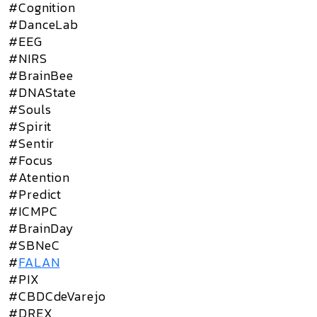
#Cognition
#DanceLab
#EEG
#NIRS
#BrainBee
#DNAState
#Souls
#Spirit
#Sentir
#Focus
#Atention
#Predict
#ICMPC
#BrainDay
#SBNeC
#
FALAN
#PIX
#CBDCdeVarejo
#DREX