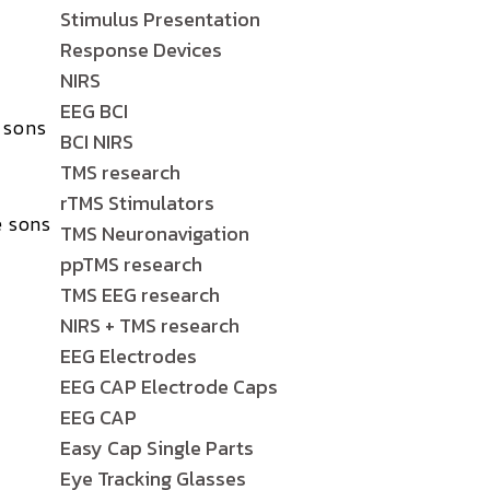
Stimulus Presentation
Response Devices
NIRS
EEG BCI
 sons
BCI NIRS
TMS research
rTMS Stimulators
e sons
TMS Neuronavigation
s
ppTMS research
TMS EEG research
NIRS + TMS research
EEG Electrodes
EEG CAP Electrode Caps
EEG CAP
Easy Cap Single Parts
Eye Tracking Glasses