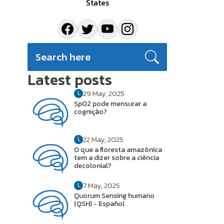
States
Latest posts
29 May, 2025
SpO2 pode mensurar a
cognição?
22 May, 2025
O que a floresta amazônica
tem a dizer sobre a ciência
decolonial?
7 May, 2025
Quorum Sensing humano
(QSH) - Español