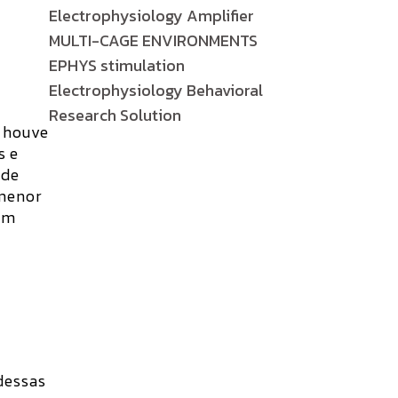
Electrophysiology Amplifier
MULTI-CAGE ENVIRONMENTS
EPHYS stimulation
Electrophysiology Behavioral
Research Solution
m houve
s e
 de
 menor
com
dessas