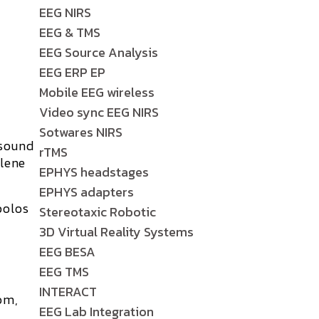
EEG NIRS
EEG & TMS
EEG Source Analysis
EEG ERP EP
Mobile EEG wireless
Video sync EEG NIRS
Sotwares NIRS
 sound
rTMS
ilene
EPHYS headstages
EPHYS adapters
bolos
Stereotaxic Robotic
3D Virtual Reality Systems
EEG BESA
EEG TMS
INTERACT
om,
EEG Lab Integration