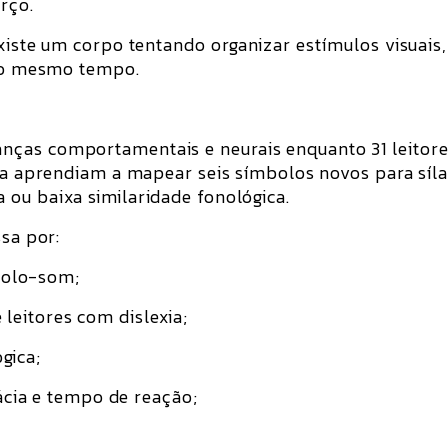
orço.
existe um corpo tentando organizar estímulos visuais,
 ao mesmo tempo.
anças comportamentais e neurais enquanto
31 leitor
ia
aprendiam a mapear
seis símbolos novos
para
síl
a ou baixa similaridade fonológica.
ssa por:
bolo-som;
 leitores com dislexia;
gica;
cia e tempo de reação;