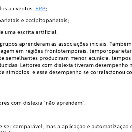
dos a eventos,
ERP
;
rietais e occipitoparietais;
 uma escrita artificial.
 grupos aprenderam as associações iniciais. També
zagem em regiões frontotemporais, temporoparietai
ente semelhantes produziram menor acurácia, tempos
uzidas. Leitores com dislexia tiveram desempenho
 de símbolos, e esse desempenho se correlacionou 
tores com dislexia “não aprendem”.
de ser comparável, mas a aplicação e automatização 