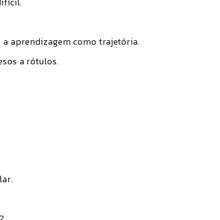
fícil.
a a aprendizagem como trajetória.
sos a rótulos.
lar.
m?