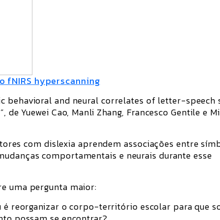
o fNIRS hyperscanning
 behavioral and neural correlates of letter-speech
”
, de
Yuewei Cao, Manli Zhang, Francesco Gentile e M
leitores com dislexia aprendem associações entre sím
 mudanças comportamentais e neurais durante esse
re uma pergunta maior:
u é reorganizar o corpo-território escolar para que s
ento possam se encontrar?