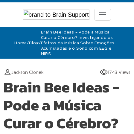
Brain Bee Ideas - Pode a Música
Curar o Cérebro? Investigando os
Home
/
Blog
/
Efeitos da Música Sobre Emoções
Acumuladas e o Sono com EEG e
NIRS
Jackson Cionek
1743 Views
Brain Bee Ideas -
Pode a Música
Curar o Cérebro?