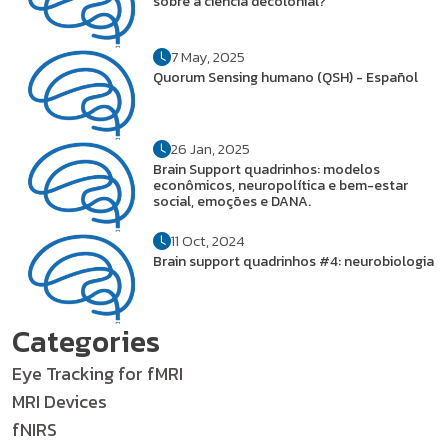
sobre a ciência decolonial?
7 May, 2025
Quorum Sensing humano (QSH) - Español
26 Jan, 2025
Brain Support quadrinhos: modelos
econômicos, neuropolítica e bem-estar
social, emoções e DANA.
11 Oct, 2024
Brain support quadrinhos #4: neurobiologia
Categories
Eye Tracking for fMRI
MRI Devices
fNIRS