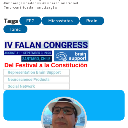
#mineraçãodedados #soberanianational
#mercenáriosdamonetização
Tags
EEG
Microstates
Brain
Ionic