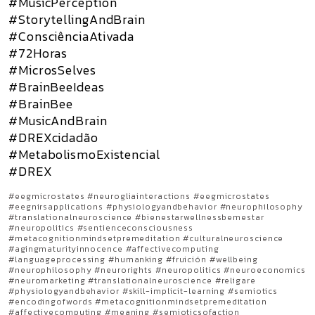
#MusicPerception
#StorytellingAndBrain
#ConsciênciaAtivada
#72Horas
#MicrosSelves
#BrainBeeIdeas
#BrainBee
#MusicAndBrain
#DREXcidadão
#MetabolismoExistencial
#DREX
#eegmicrostates #neurogliainteractions #eegmicrostates
#eegnirsapplications #physiologyandbehavior #neurophilosophy
#translationalneuroscience #bienestarwellnessbemestar
#neuropolitics #sentienceconsciousness
#metacognitionmindsetpremeditation #culturalneuroscience
#agingmaturityinnocence #affectivecomputing
#languageprocessing #humanking #fruición #wellbeing
#neurophilosophy #neurorights #neuropolitics #neuroeconomics
#neuromarketing #translationalneuroscience #religare
#physiologyandbehavior #skill-implicit-learning #semiotics
#encodingofwords #metacognitionmindsetpremeditation
#affectivecomputing #meaning #semioticsofaction