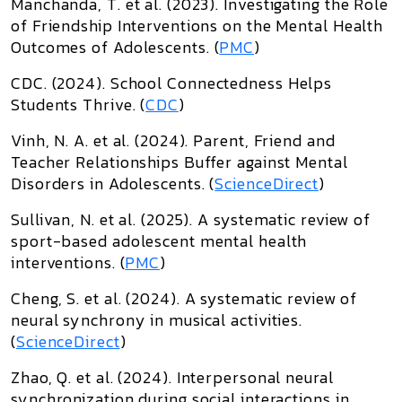
Manchanda, T. et al. (2023).
Investigating the Role
of Friendship Interventions on the Mental Health
Outcomes of Adolescents
. (
PMC
)
CDC. (2024).
School Connectedness Helps
Students Thrive
. (
CDC
)
Vinh, N. A. et al. (2024).
Parent, Friend and
Teacher Relationships Buffer against Mental
Disorders in Adolescents
. (
ScienceDirect
)
Sullivan, N. et al. (2025).
A systematic review of
sport-based adolescent mental health
interventions
. (
PMC
)
Cheng, S. et al. (2024).
A systematic review of
neural synchrony in musical activities
.
(
ScienceDirect
)
Zhao, Q. et al. (2024).
Interpersonal neural
synchronization during social interactions in