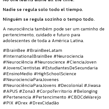
Nadie se regula solo todo el tiempo.
Ninguém se regula sozinho o tempo todo.
A neurociência também pode ser um caminho de
pertencimento, cuidado e futuro para
adolescentes de toda a América Latina.
#BrainBee #BrainBeeLatam
#InternationalBrainBee #Neurociencia
#Neurociência #Neuroscience #CienciaJoven
#JovensCientistas #EstudiantesDeSecundaria
#EnsinoMedio #HighSchoolScience
#NeurocienciaParaJovenes
#NeurociênciaParaJovens #Decolonial #Jiwasa
#APUS #Zona3 #CorpoTerritorio #Belonging
#Pertenencia #Pertencimento #CBDCdeVarejo
#PIX #Drex #DrexCidadão