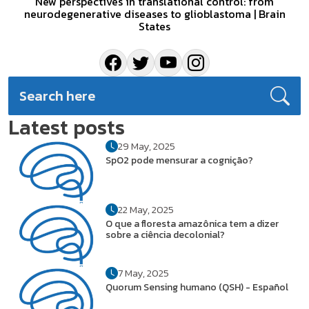
New perspectives in translational control: from
neurodegenerative diseases to glioblastoma | Brain
States
Latest posts
29 May, 2025
SpO2 pode mensurar a cognição?
22 May, 2025
O que a floresta amazônica tem a dizer
sobre a ciência decolonial?
7 May, 2025
Quorum Sensing humano (QSH) - Español