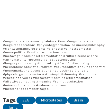
#eegmicrostates #neurogliainteractions #eegmicrostates
#eegnirsapplications #physiologyandbehavior #neurophilosophy
#translationalneuroscience #bienestarwellnessbemestar
#neuropolitics #sentienceconsciousness
#metacognitionmindsetpremeditation #culturalneuroscience
#agingmaturityinnocence #affectivecomputing
#languageprocessing #humanking #fruición #wellbeing
#neurophilosophy #neurorights #neuropolitics #neuroeconomics
#neuromarketing #translationalneuroscience #religare
#physiologyandbehavior #skill-implicit-learning #semiotics
#encodingofwords #metacognitionmindsetpremeditation
#affectivecomputing #meaning #semioticsofaction
#mineraçãodedados #soberanianational
#mercenáriosdamonetização
Tags
EEG
Microstates
Brain
Ionic