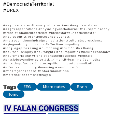
#DemocraciaTerritorial
#DREX
#eegmicrostates #neurogliainteractions #eegmicrostates
#eegnirsapplications #physiologyandbehavior #neurophilosophy
#translationalneuroscience #bienestarwellnessbemestar
#neuropolitics #sentienceconsciousness
#metacognitionmindsetpremeditation #culturalneuroscience
#agingmaturityinnocence #affectivecomputing
#languageprocessing #humanking #fruición #wellbeing
#neurophilosophy #neurorights #neuropolitics #neuroeconomics
#neuromarketing #translationalneuroscience #religare
#physiologyandbehavior #skill-implicit-learning #semiotics
#encodingofwords #metacognitionmindsetpremeditation
#affectivecomputing #meaning #semioticsofaction
#mineraçãodedados #soberanianational
#mercenáriosdamonetização
Tags
EEG
Microstates
Brain
Ionic