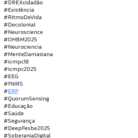
#DREXcidadão
#Existência
#RitmoDeVida
#Decolonial
#Neuroscience
#OHBM2025
#Neurociencia
#MenteDamasiana
#icmpc18
#icmpc2025
#EEG
#fNIRS
#
ERP
#QuorumSensing
#Educação
#Saúde
#Segurança
#DeepFesbe2025
#SoberaniaDigital