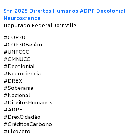
Sfn 2025 Direitos Humanos ADPF Decolonial
Neuroscience
Deputado Federal Joinville
#COP30
#COP30Belém
#UNFCCC
#CMNUCC
#Decolonial
#Neurociencia
#DREX
#Soberania
#Nacional
#DireitosHumanos
#ADPF
#DrexCidadão
#CréditosCarbono
#LixoZero