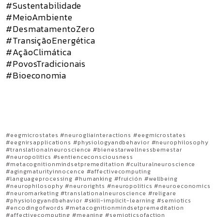
#Sustentabilidade
#MeioAmbiente
#DesmatamentoZero
#TransiçãoEnergética
#AçãoClimática
#PovosTradicionais
#Bioeconomia
#eegmicrostates #neurogliainteractions #eegmicrostates
#eegnirsapplications #physiologyandbehavior #neurophilosophy
#translationalneuroscience #bienestarwellnessbemestar
#neuropolitics #sentienceconsciousness
#metacognitionmindsetpremeditation #culturalneuroscience
#agingmaturityinnocence #affectivecomputing
#languageprocessing #humanking #fruición #wellbeing
#neurophilosophy #neurorights #neuropolitics #neuroeconomics
#neuromarketing #translationalneuroscience #religare
#physiologyandbehavior #skill-implicit-learning #semiotics
#encodingofwords #metacognitionmindsetpremeditation
#affectivecomputing #meaning #semioticsofaction