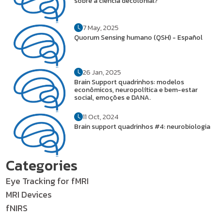
sobre a ciência decolonial?
7 May, 2025
Quorum Sensing humano (QSH) - Español
26 Jan, 2025
Brain Support quadrinhos: modelos
econômicos, neuropolítica e bem-estar
social, emoções e DANA.
11 Oct, 2024
Brain support quadrinhos #4: neurobiologia
Categories
Eye Tracking for fMRI
MRI Devices
fNIRS