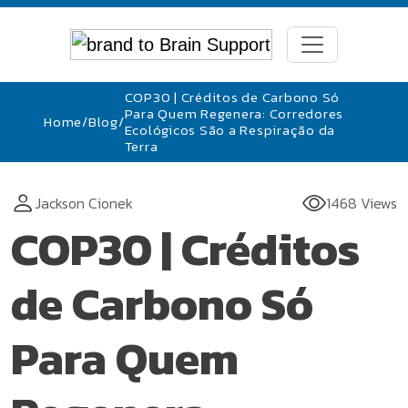
COP30 | Créditos de Carbono Só
Para Quem Regenera: Corredores
Home
/
Blog
/
Ecológicos São a Respiração da
Terra
Jackson Cionek
1468 Views
COP30 | Créditos
de Carbono Só
Para Quem