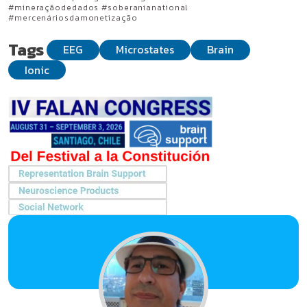
#mineraçãodedados #soberanianational
#mercenáriosdamonetização
Tags
EEG
Microstates
Brain
Ionic