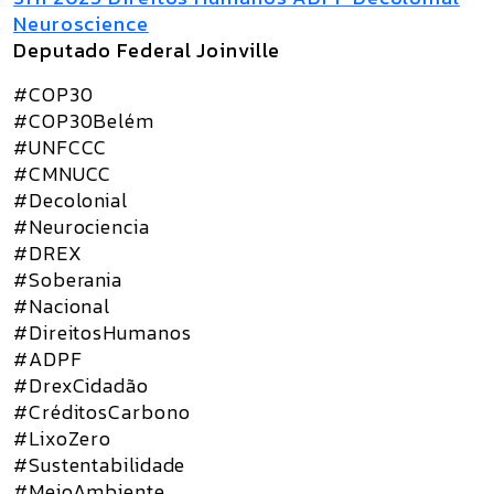
Neuroscience
Deputado Federal Joinville
#COP30
#COP30Belém
#UNFCCC
#CMNUCC
#Decolonial
#Neurociencia
#DREX
#Soberania
#Nacional
#DireitosHumanos
#ADPF
#DrexCidadão
#CréditosCarbono
#LixoZero
#Sustentabilidade
#MeioAmbiente