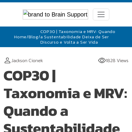
COP30 | Taxonomia e MRV: Quando
Home
/
Blog
/
a Sustentabilidade Deixa de Ser
Discurso e Volta a Ser Vida
Jackson Cionek
1828 Views
COP30 |
Taxonomia e MRV:
Quando a
Sustentabilidade