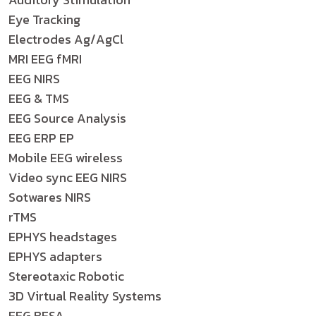
Eye Tracking
Electrodes Ag/AgCl
MRI EEG fMRI
EEG NIRS
EEG & TMS
EEG Source Analysis
EEG ERP EP
Mobile EEG wireless
Video sync EEG NIRS
Sotwares NIRS
rTMS
EPHYS headstages
EPHYS adapters
Stereotaxic Robotic
3D Virtual Reality Systems
EEG BESA