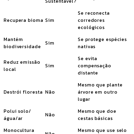
Sustentável?
Se reconecta
Recupera bioma
Sim
corredores
ecológicos
Mantém
Se protege espécies
Sim
biodiversidade
nativas
Se evita
Reduz emissão
Sim
compensação
local
distante
Mesmo que plante
Destrói floresta
Não
árvore em outro
lugar
Polui solo/
Mesmo que doe
Não
água/ar
cestas básicas
Monocultura
Mesmo que use selo
Não