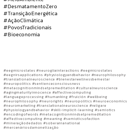
#DesmatamentoZero
#TransiçãoEnergética
#AçãoClimática
#PovosTradicionais
#Bioeconomia
#eegmicrostates #neurogliainteractions #eegmicrostates
#eegnirsapplications #physiologyandbehavior #neurophilosophy
#translationalneuroscience #bienestarwellnessbemestar
#neuropolitics #sentienceconsciousness
#metacognitionmindsetpremeditation #culturalneuroscience
#agingmaturityinnocence #affectivecomputing
#languageprocessing #humanking #fruición #wellbeing
#neurophilosophy #neurorights #neuropolitics #neuroeconomics
#neuromarketing #translationalneuroscience #religare
#physiologyandbehavior #skill-implicit-learning #semiotics
#encodingofwords #metacognitionmindsetpremeditation
#affectivecomputing #meaning #semioticsofaction
#mineraçãodedados #soberanianational
#mercenáriosdamonetização