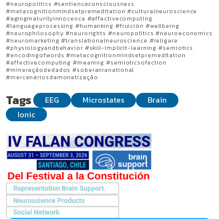
#neuropolitics #sentienceconsciousness
#metacognitionmindsetpremeditation #culturalneuroscience
#agingmaturityinnocence #affectivecomputing
#languageprocessing #humanking #fruición #wellbeing
#neurophilosophy #neurorights #neuropolitics #neuroeconomics
#neuromarketing #translationalneuroscience #religare
#physiologyandbehavior #skill-implicit-learning #semiotics
#encodingofwords #metacognitionmindsetpremeditation
#affectivecomputing #meaning #semioticsofaction
#mineraçãodedados #soberanianational
#mercenáriosdamonetização
Tags
EEG
Microstates
Brain
Ionic