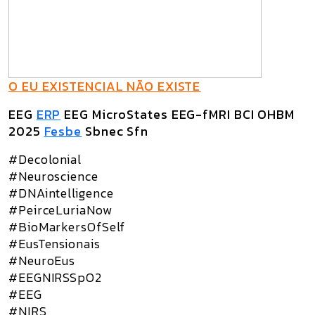
O EU EXISTENCIAL NÃO EXISTE
EEG
ERP
EEG MicroStates EEG-fMRI BCI OHBM
2025
Fesbe
Sbnec Sfn
#Decolonial
#Neuroscience
#DNAintelligence
#PeirceLuriaNow
#BioMarkersOfSelf
#EusTensionais
#NeuroEus
#EEGNIRSSpO2
#EEG
#NIRS