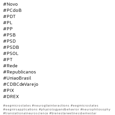
#Novo
#PCdoB
#PDT
#PL
#PP
#PSB
#PSD
#PSDB
#PSOL
#PT
#Rede
#Republicanos
#UniaoBrasil
#CDBCdeVarejo
#PIX
#DREX
#eegmicrostates #neurogliainteractions #eegmicrostates
#eegnirsapplications #physiologyandbehavior #neurophilosophy
#translationalneuroscience #bienestarwellnessbemestar