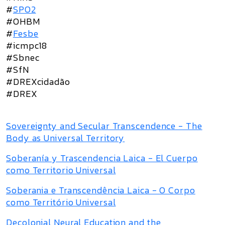
#
SPO2
#OHBM
#
Fesbe
#icmpc18
#Sbnec
#SfN
#DREXcidadão
#DREX
Sovereignty and Secular Transcendence - The
Body as Universal Territory
Soberanía y Trascendencia Laica - El Cuerpo
como Territorio Universal
Soberania e Transcendência Laica - O Corpo
como Território Universal
Decolonial Neural Education and the